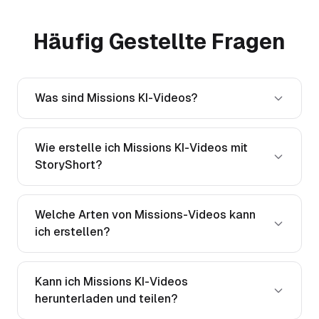
Häufig Gestellte Fragen
Was sind Missions KI-Videos?
Wie erstelle ich Missions KI-Videos mit
StoryShort?
Welche Arten von Missions-Videos kann
ich erstellen?
Kann ich Missions KI-Videos
herunterladen und teilen?