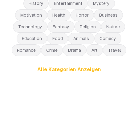
History
Entertainment
Mystery
Motivation
Health
Horror
Business
Technology
Fantasy
Religion
Nature
Education
Food
Animals
Comedy
Romance
Crime
Drama
Art
Travel
Alle Kategorien Anzeigen