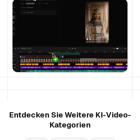
Entdecken Sie Weitere KI-Video-
Kategorien