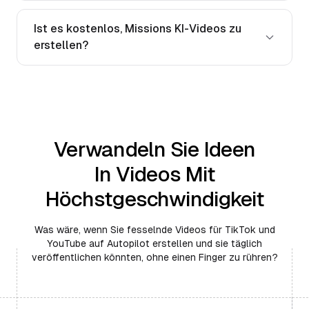
Ist es kostenlos, Missions KI-Videos zu
erstellen?
Verwandeln Sie Ideen
In Videos Mit
Höchstgeschwindigkeit
Was wäre, wenn Sie fesselnde Videos für TikTok und
YouTube auf Autopilot erstellen und sie täglich
veröffentlichen könnten, ohne einen Finger zu rühren?