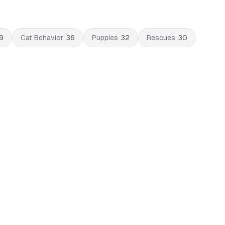
9
Cat Behavior
36
Puppies
32
Rescues
30