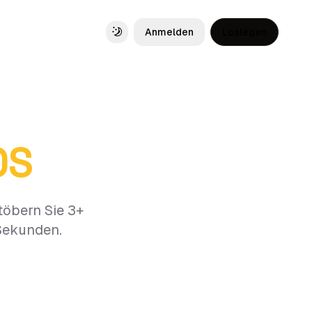
Anmelden
Loslegen
Toggle theme
OS
töbern Sie 3+
 Sekunden.