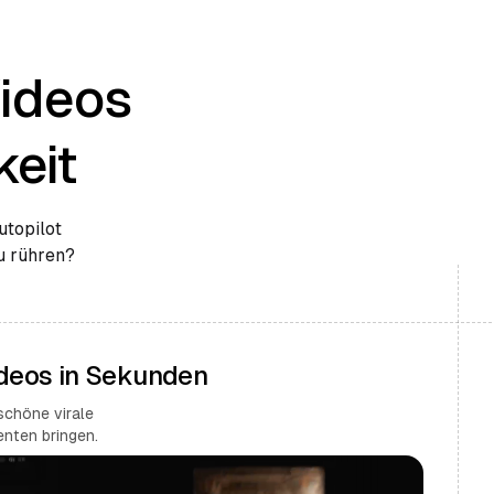
Videos
eit
utopilot
zu rühren?
ideos in Sekunden
schöne virale
nten bringen.