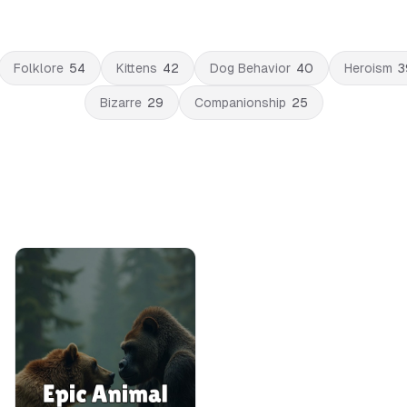
Folklore
54
Kittens
42
Dog Behavior
40
Heroism
3
Bizarre
29
Companionship
25