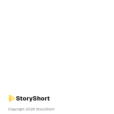
StoryShort
Copyright 2026 StoryShort