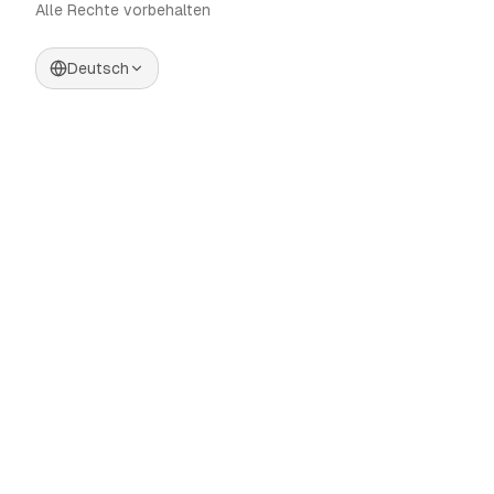
Alle Rechte vorbehalten
Deutsch
Preise
KI-Videogenerator
Blog
KI-Influencer-Generator
Kontakt
KI-Werbegenerator
Tools
UGC Sora
Alternativen
KI-Langform-
Videogenerator
Community
KI-Bildeditor
Categories
Bewegungssteuerung
Automate AI UGC
AI Caption Generator