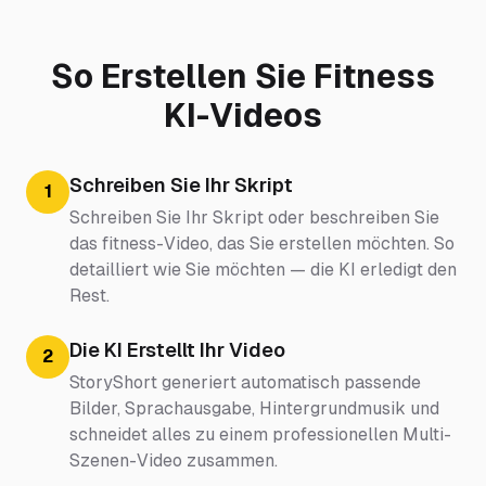
So Erstellen Sie Fitness
KI-Videos
Schreiben Sie Ihr Skript
1
Schreiben Sie Ihr Skript oder beschreiben Sie
das fitness-Video, das Sie erstellen möchten. So
detailliert wie Sie möchten — die KI erledigt den
Rest.
Die KI Erstellt Ihr Video
2
StoryShort generiert automatisch passende
Bilder, Sprachausgabe, Hintergrundmusik und
schneidet alles zu einem professionellen Multi-
Szenen-Video zusammen.