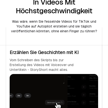
In Videos Mit
Höchstgeschwindigkeit
Was wäre, wenn Sie fesselnde Videos für TikTok und
YouTube auf Autopilot erstellen und sie täglich
veröffentlichen könnten, ohne einen Finger zu rühren?
Erzählen Sie Geschichten mit KI
Vom Schreiben des Skripts bis zur
Erstellung des Videos mit Voiceover und
Untertiteln - StoryShort macht alles.