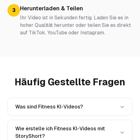
Herunterladen & Teilen
3
Ihr Video ist in Sekunden fertig. Laden Sie es in
hoher Qualität herunter oder teilen Sie es direkt
auf TikTok, YouTube oder Instagram.
Häufig Gestellte Fragen
Was sind Fitness KI-Videos?
Wie erstelle ich Fitness KI-Videos mit
StoryShort?