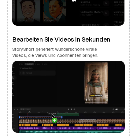
Bearbeiten Sie Videos in Sekunden
StoryShort generiert wunderschöne virale
Videos, die Views und Abonnenten bringen.