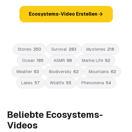
Ecosystems-Video Erstellen
Stories
350
Survival
283
Mysteries
216
Ocean
185
ASMR
98
Marine Life
92
Weather
63
Biodiversity
62
Mountains
62
Lakes
57
Wildlife
55
Phenomena
54
Beliebte Ecosystems-
Videos