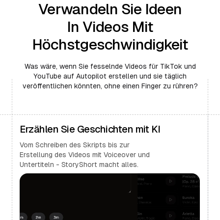
Verwandeln Sie Ideen
In Videos Mit
Höchstgeschwindigkeit
Was wäre, wenn Sie fesselnde Videos für TikTok und
YouTube auf Autopilot erstellen und sie täglich
veröffentlichen könnten, ohne einen Finger zu rühren?
Erzählen Sie Geschichten mit KI
Vom Schreiben des Skripts bis zur
Erstellung des Videos mit Voiceover und
Untertiteln - StoryShort macht alles.