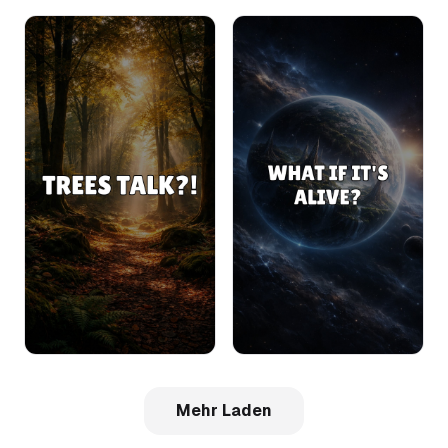
Mehr Laden