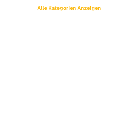
Alle Kategorien Anzeigen