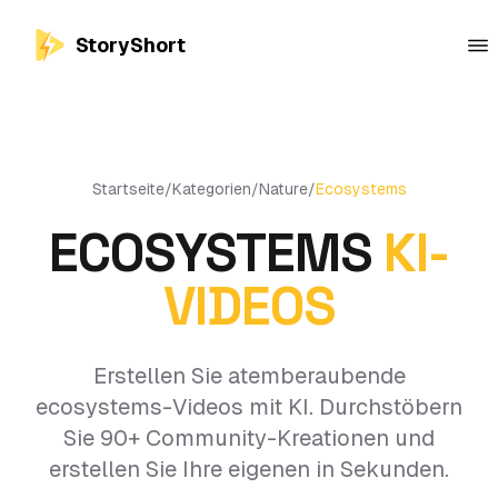
StoryShort
Startseite
/
Kategorien
/
Nature
/
Ecosystems
ECOSYSTEMS
KI-
VIDEOS
Erstellen Sie atemberaubende
ecosystems-Videos mit KI. Durchstöbern
Sie 90+ Community-Kreationen und
erstellen Sie Ihre eigenen in Sekunden.