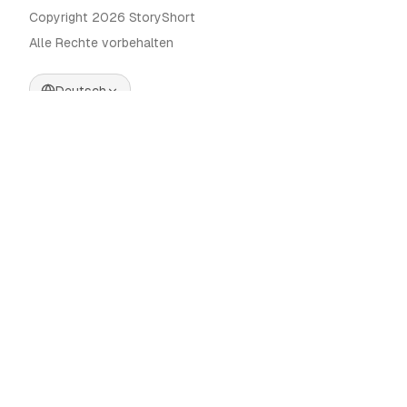
Copyright 2026 StoryShort
Alle Rechte vorbehalten
Deutsch
Preise
KI-Videogenerator
Blog
KI-Influencer-Generator
Kontakt
KI-Werbegenerator
Tools
UGC Sora
Alternativen
KI-Langform-
Videogenerator
Community
KI-Bildeditor
Categories
Bewegungssteuerung
Automate AI UGC