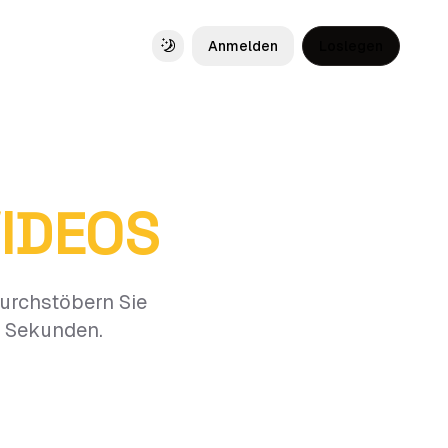
Anmelden
Loslegen
Toggle theme
VIDEOS
Durchstöbern Sie
n Sekunden.