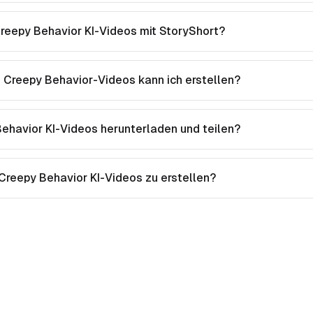
Creepy Behavior KI-Videos mit StoryShort?
 Creepy Behavior-Videos kann ich erstellen?
Behavior KI-Videos herunterladen und teilen?
 Creepy Behavior KI-Videos zu erstellen?