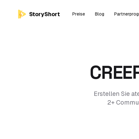
StoryShort
Preise
Blog
Partnerpro
CREE
Erstellen Sie a
2+ Communi