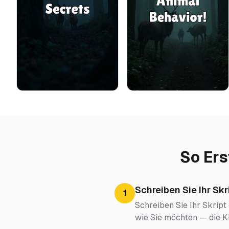
So Ers
Schreiben Sie Ihr Skr
1
Schreiben Sie Ihr Skript
wie Sie möchten — die KI