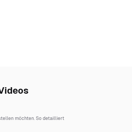
-Videos
tellen möchten. So detailliert