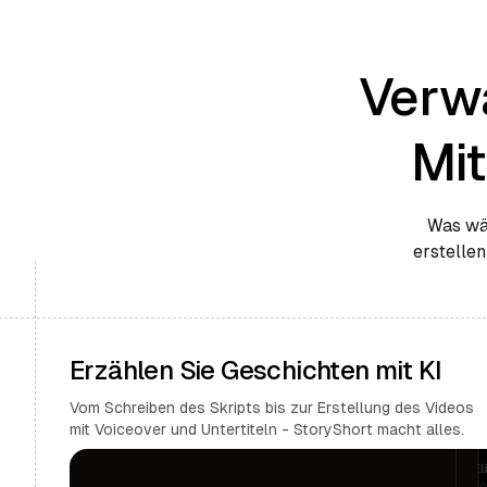
Verwa
Mi
Was wär
erstellen
Erzählen Sie Geschichten mit KI
Vom Schreiben des Skripts bis zur Erstellung des Videos
mit Voiceover und Untertiteln - StoryShort macht alles.