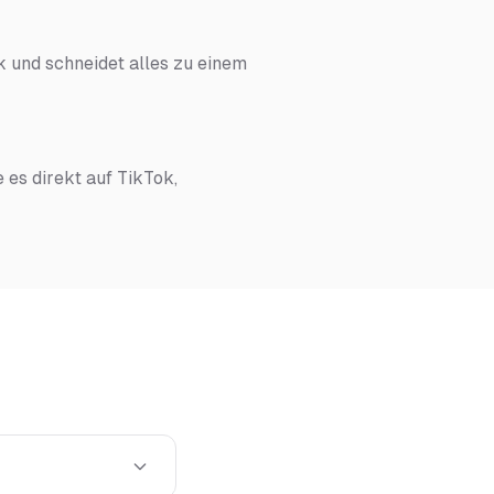
 und schneidet alles zu einem
e es direkt auf TikTok,