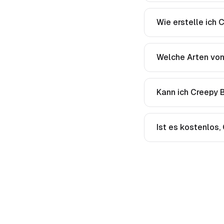
Wie erstelle ich 
Welche Arten von
Kann ich Creepy 
Ist es kostenlos,