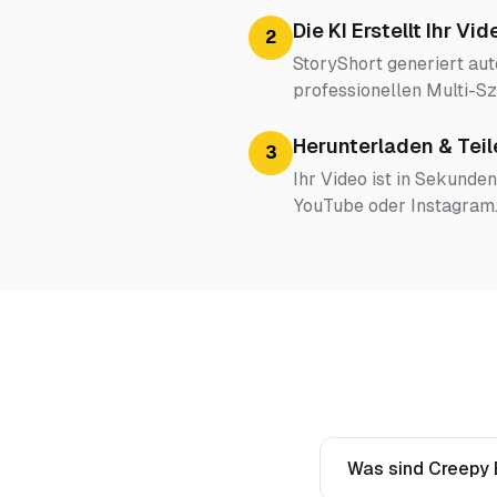
Die KI Erstellt Ihr Vid
2
StoryShort generiert au
professionellen Multi-
Herunterladen & Teil
3
Ihr Video ist in Sekunden
YouTube oder Instagram
Was sind Creepy 