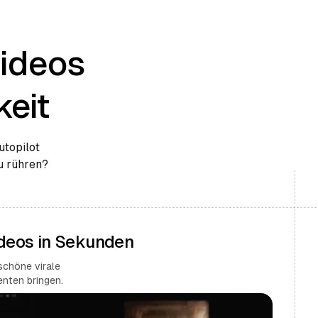
Videos
eit
utopilot
zu rühren?
ideos in Sekunden
schöne virale
nten bringen.