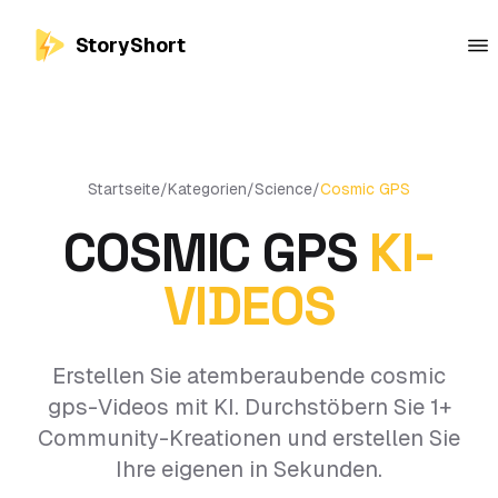
StoryShort
Startseite
/
Kategorien
/
Science
/
Cosmic GPS
COSMIC GPS
KI-
VIDEOS
Erstellen Sie atemberaubende cosmic
gps-Videos mit KI. Durchstöbern Sie 1+
Community-Kreationen und erstellen Sie
Ihre eigenen in Sekunden.