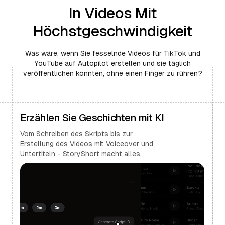
In Videos Mit
Höchstgeschwindigkeit
Was wäre, wenn Sie fesselnde Videos für TikTok und
YouTube auf Autopilot erstellen und sie täglich
veröffentlichen könnten, ohne einen Finger zu rühren?
Erzählen Sie Geschichten mit KI
Vom Schreiben des Skripts bis zur
Erstellung des Videos mit Voiceover und
Untertiteln - StoryShort macht alles.