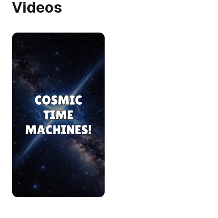
Videos