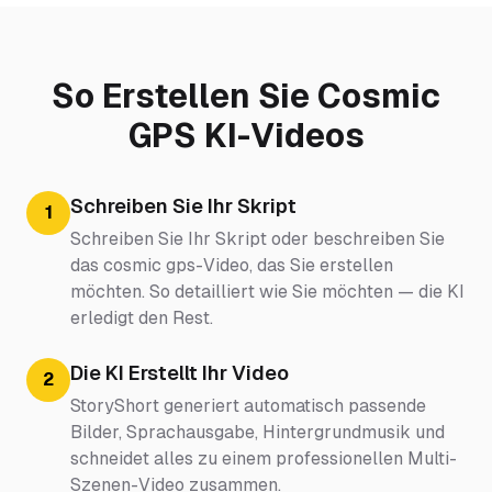
So Erstellen Sie Cosmic
GPS KI-Videos
Schreiben Sie Ihr Skript
1
Schreiben Sie Ihr Skript oder beschreiben Sie
das cosmic gps-Video, das Sie erstellen
möchten. So detailliert wie Sie möchten — die KI
erledigt den Rest.
Die KI Erstellt Ihr Video
2
StoryShort generiert automatisch passende
Bilder, Sprachausgabe, Hintergrundmusik und
schneidet alles zu einem professionellen Multi-
Szenen-Video zusammen.