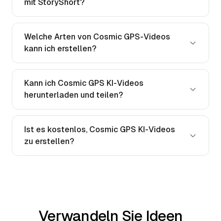
mit StoryShort?
Welche Arten von Cosmic GPS-Videos
kann ich erstellen?
Kann ich Cosmic GPS KI-Videos
herunterladen und teilen?
Ist es kostenlos, Cosmic GPS KI-Videos
zu erstellen?
Verwandeln Sie Ideen