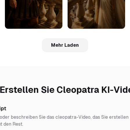
Mehr Laden
Erstellen Sie Cleopatra KI-Vi
ipt
 oder beschreiben Sie das cleopatra-Video, das Sie erstellen 
t den Rest.