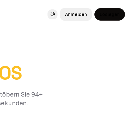
Anmelden
Loslegen
Toggle theme
EOS
töbern Sie 94+
 Sekunden.