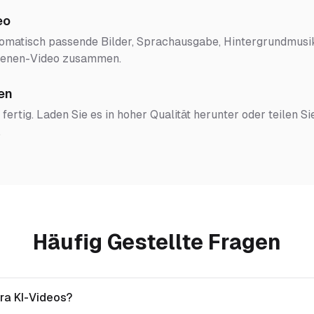
eo
tomatisch passende Bilder, Sprachausgabe, Hintergrundmusik
Szenen-Video zusammen.
en
 fertig. Laden Sie es in hoher Qualität herunter oder teilen Si
.
Häufig Gestellte Fragen
ra KI-Videos?