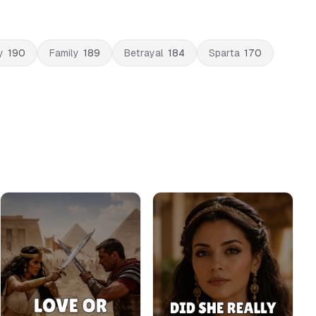
y
190
Family
189
Betrayal
184
Sparta
170