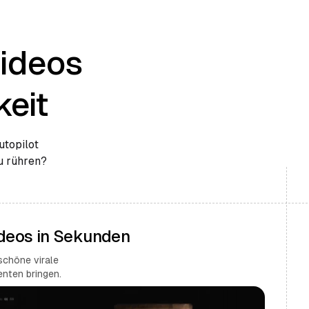
Videos
eit
utopilot
zu rühren?
ideos in Sekunden
schöne virale
nten bringen.