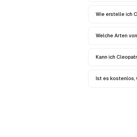
Wie erstelle ich 
Welche Arten von
Kann ich Cleopat
Ist es kostenlos,