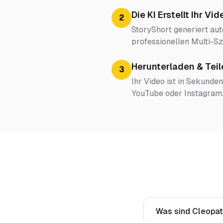
Die KI Erstellt Ihr Vid
2
StoryShort generiert au
professionellen Multi-
Herunterladen & Teil
3
Ihr Video ist in Sekunden
YouTube oder Instagram
Was sind Cleopat