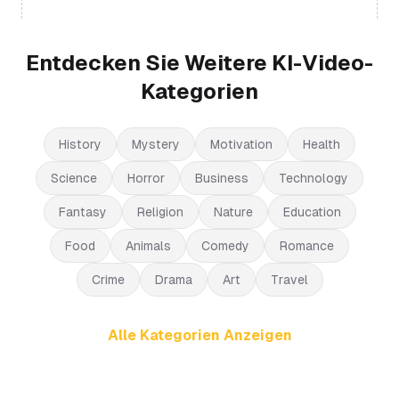
Entdecken Sie Weitere KI-Video-
Kategorien
History
Mystery
Motivation
Health
Science
Horror
Business
Technology
Fantasy
Religion
Nature
Education
Food
Animals
Comedy
Romance
Crime
Drama
Art
Travel
Alle Kategorien Anzeigen