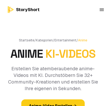
StoryShort
Startseite
/
Kategorien
/
Entertainment
/
Anime
ANIME
KI-VIDEOS
Erstellen Sie atemberaubende anime-
Videos mit KI. Durchstöbern Sie 32+
Community-Kreationen und erstellen Sie
Ihre eigenen in Sekunden.
Anime-Video Erstellen