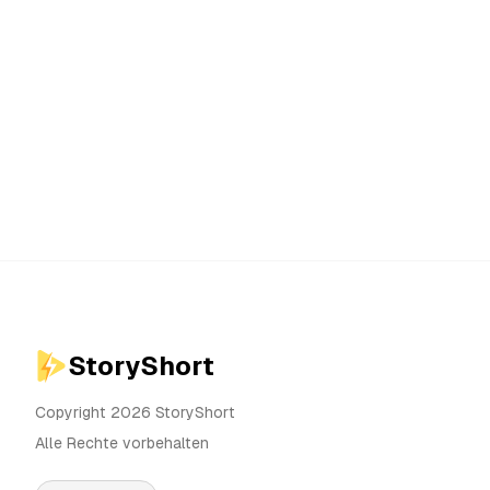
StoryShort
Copyright 2026 StoryShort
Alle Rechte vorbehalten