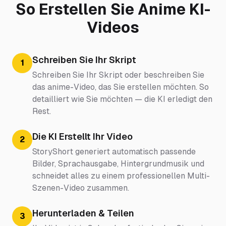
So Erstellen Sie Anime KI-
Videos
Schreiben Sie Ihr Skript
1
Schreiben Sie Ihr Skript oder beschreiben Sie
das anime-Video, das Sie erstellen möchten. So
detailliert wie Sie möchten — die KI erledigt den
Rest.
Die KI Erstellt Ihr Video
2
StoryShort generiert automatisch passende
Bilder, Sprachausgabe, Hintergrundmusik und
schneidet alles zu einem professionellen Multi-
Szenen-Video zusammen.
Herunterladen & Teilen
3