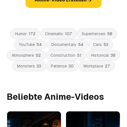
Humor
172
Cinematic
107
Superheroes
58
YouTube
54
Documentary
54
Cars
53
Atmosphere
52
Construction
51
Historical
38
Monsters
33
Patience
30
Workplace
27
Beliebte Anime-Videos