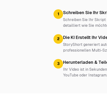
Schreiben Sie Ihr Skr
1
Schreiben Sie Ihr Skript
detailliert wie Sie möcht
Die KI Erstellt Ihr Vid
2
StoryShort generiert au
professionellen Multi-
Herunterladen & Teil
3
Ihr Video ist in Sekunden
YouTube oder Instagram