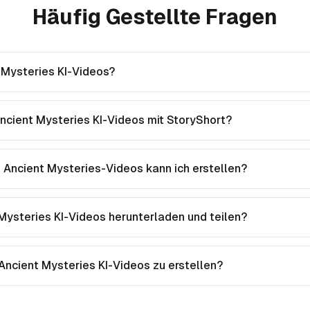
Häufig Gestellte Fragen
 Mysteries KI-Videos?
Ancient Mysteries KI-Videos mit StoryShort?
 Ancient Mysteries-Videos kann ich erstellen?
Mysteries KI-Videos herunterladen und teilen?
 Ancient Mysteries KI-Videos zu erstellen?