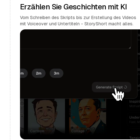
Erzählen Sie Geschichten mit KI
Vom Schreiben des Skripts bis zur Erstellung des Videos
mit Voiceover und Untertiteln - StoryShort macht alles.