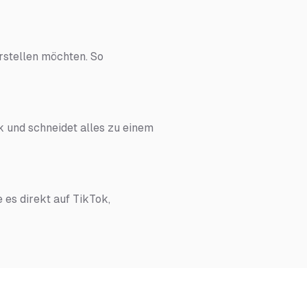
erstellen möchten. So
 und schneidet alles zu einem
e es direkt auf TikTok,