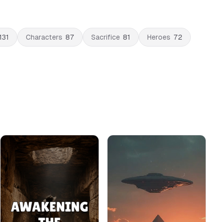
131
Characters
87
Sacrifice
81
Heroes
72