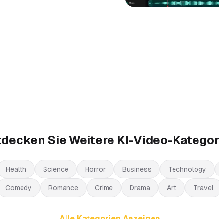
tdecken Sie Weitere KI-Video-Kategor
Health
Science
Horror
Business
Technology
Comedy
Romance
Crime
Drama
Art
Travel
Alle Kategorien Anzeigen