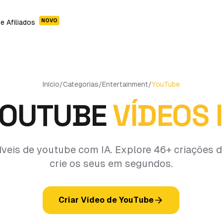
NOVO
e Afiliados
Início
/
Categorias
/
Entertainment
/
YouTube
OUTUBE
VÍDEOS 
ríveis de youtube com IA. Explore 46+ criações
crie os seus em segundos.
Criar Vídeo de YouTube