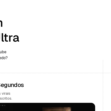
m
ltra
Tube
edo?
 Segundos
 virais
scritos.