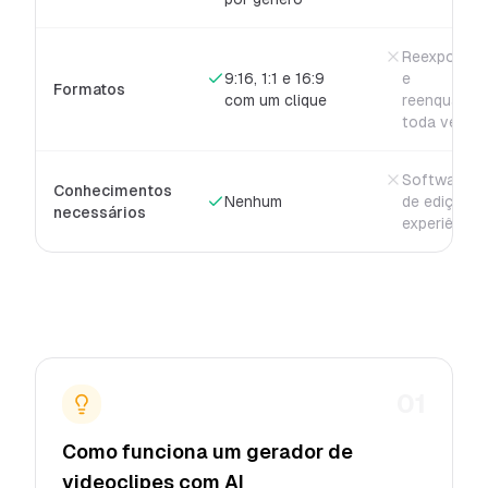
Reexportar
9:16, 1:1 e 16:9
e
Formatos
com um clique
reenquadrar
toda vez
Software
Conhecimentos
Nenhum
de edição e
necessários
experiência
01
Como funciona um gerador de
videoclipes com AI