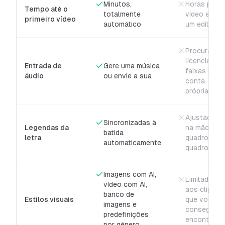
Minutos,
Horas por
Tempo até o
totalmente
vídeo em
primeiro vídeo
automático
um editor
Procurar e
licenciar as
Entrada de
Gere uma música
faixas por
áudio
ou envie a sua
conta
própria
Ajustadas
Sincronizadas à
Legendas da
na mão,
batida
letra
quadro a
automaticamente
quadro
Imagens com AI,
Limitado
vídeo com AI,
aos clipes
banco de
Estilos visuais
que você
imagens e
conseguir
predefinições
encontrar
por gênero