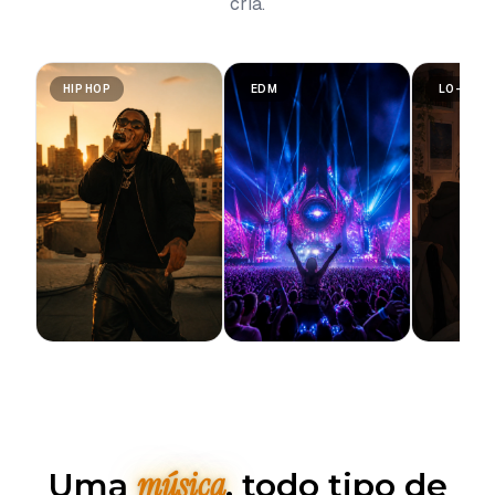
cria.
HIP HOP
EDM
LO-FI
música
Uma
, todo tipo de