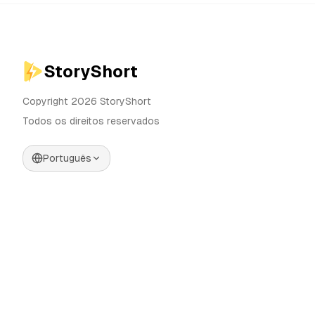
StoryShort
Copyright 2026 StoryShort
Todos os direitos reservados
Português
Preços
Gerador de Vídeos IA
Blog
Gerador de Influenciadores
IA
Contato
Gerador de Anúncios IA
Ferramentas
UGC Sora
Alternativas