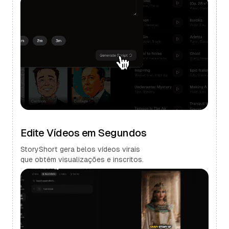
Edite Vídeos em Segundos
StoryShort gera belos vídeos virais
que obtêm visualizações e inscritos.