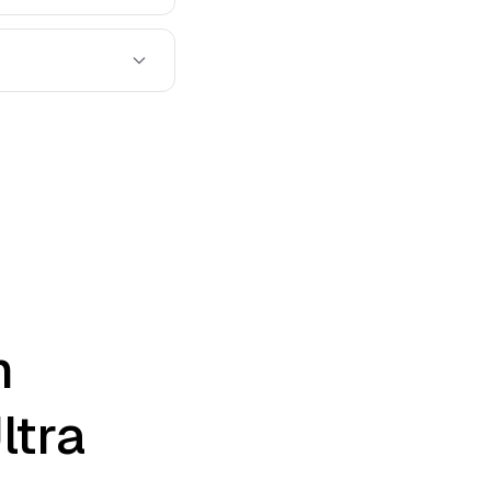
m
ltra