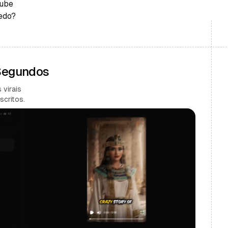
Tube
edo?
 Segundos
 virais
scritos.