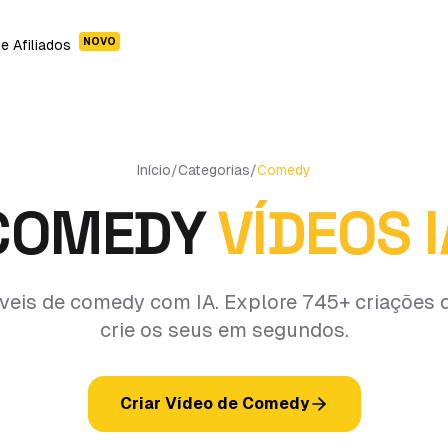
NOVO
e Afiliados
Início
/
Categorias
/
Comedy
COMEDY
VÍDEOS I
ríveis de comedy com IA. Explore 745+ criações
crie os seus em segundos.
Criar Vídeo de Comedy