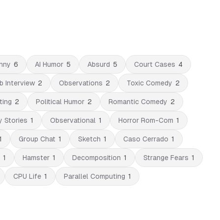
nny
6
AI Humor
5
Absurd
5
Court Cases
4
b Interview
2
Observations
2
Toxic Comedy
2
ting
2
Political Humor
2
Romantic Comedy
2
 Stories
1
Observational
1
Horror Rom-Com
1
1
Group Chat
1
Sketch
1
Caso Cerrado
1
1
Hamster
1
Decomposition
1
Strange Fears
1
CPU Life
1
Parallel Computing
1