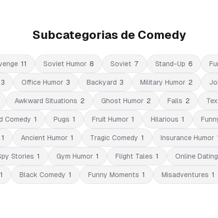
Subcategorias de Comedy
venge
11
Soviet Humor
8
Soviet
7
Stand-Up
6
Fu
3
Office Humor
3
Backyard
3
Military Humor
2
Jo
Awkward Situations
2
Ghost Humor
2
Fails
2
Tex
ed Comedy
1
Pugs
1
Fruit Humor
1
Hilarious
1
Funny
1
Ancient Humor
1
Tragic Comedy
1
Insurance Humor
Spy Stories
1
Gym Humor
1
Flight Tales
1
Online Dating
1
Black Comedy
1
Funny Moments
1
Misadventures
1