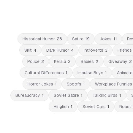
Historical Humor
26
Satire
19
Jokes
11
Re
Skit
4
Dark Humor
4
Introverts
3
Friends
Police
2
Kerala
2
Babies
2
Giveaway
2
Cultural Differences
1
Impulse Buys
1
Animat
Horror Jokes
1
Spoofs
1
Workplace Funnies
Bureaucracy
1
Soviet Satire
1
Talking Birds
1
Hinglish
1
Soviet Cars
1
Roast