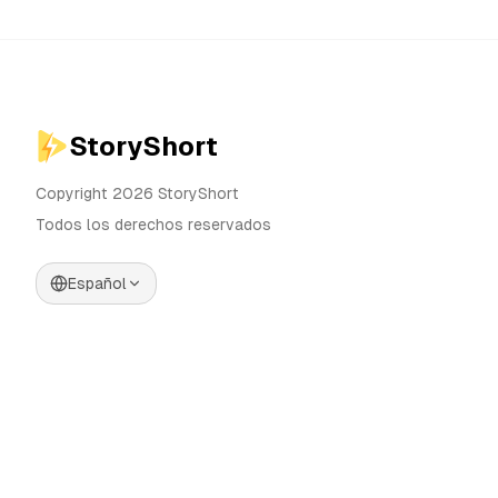
StoryShort
Copyright 2026 StoryShort
Todos los derechos reservados
Español
Precios
Generador de Videos IA
Blog
Generador de Influencers IA
Contacto
Generador de Anuncios IA
Herramientas
UGC Sora