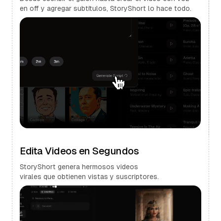
en off y agregar subtítulos, StoryShort lo hace todo.
Edita Videos en Segundos
StoryShort genera hermosos videos
virales que obtienen vistas y suscriptores.