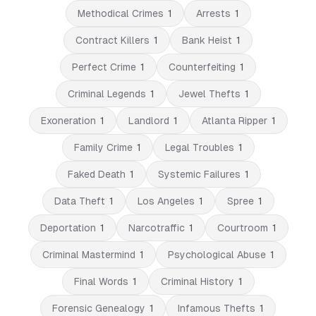
Methodical Crimes
1
Arrests
1
Contract Killers
1
Bank Heist
1
Perfect Crime
1
Counterfeiting
1
Criminal Legends
1
Jewel Thefts
1
Exoneration
1
Landlord
1
Atlanta Ripper
1
Family Crime
1
Legal Troubles
1
Faked Death
1
Systemic Failures
1
Data Theft
1
Los Angeles
1
Spree
1
Deportation
1
Narcotraffic
1
Courtroom
1
Criminal Mastermind
1
Psychological Abuse
1
Final Words
1
Criminal History
1
Forensic Genealogy
1
Infamous Thefts
1