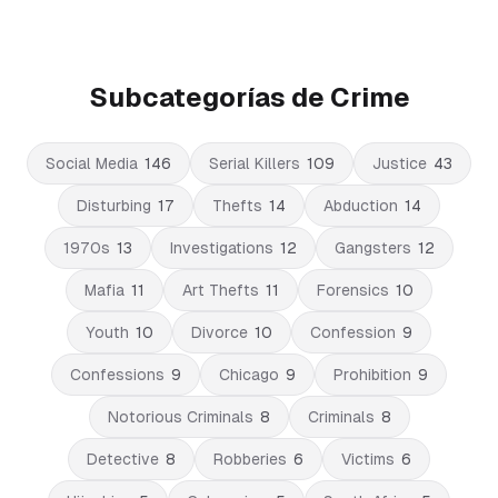
Subcategorías de Crime
Social Media
146
Serial Killers
109
Justice
43
Disturbing
17
Thefts
14
Abduction
14
1970s
13
Investigations
12
Gangsters
12
Mafia
11
Art Thefts
11
Forensics
10
Youth
10
Divorce
10
Confession
9
Confessions
9
Chicago
9
Prohibition
9
Notorious Criminals
8
Criminals
8
Detective
8
Robberies
6
Victims
6