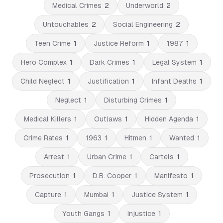
Medical Crimes
2
Underworld
2
Untouchables
2
Social Engineering
2
Teen Crime
1
Justice Reform
1
1987
1
Hero Complex
1
Dark Crimes
1
Legal System
1
Child Neglect
1
Justification
1
Infant Deaths
1
Neglect
1
Disturbing Crimes
1
Medical Killers
1
Outlaws
1
Hidden Agenda
1
Crime Rates
1
1963
1
Hitmen
1
Wanted
1
Arrest
1
Urban Crime
1
Cartels
1
Prosecution
1
D.B. Cooper
1
Manifesto
1
Capture
1
Mumbai
1
Justice System
1
Youth Gangs
1
Injustice
1