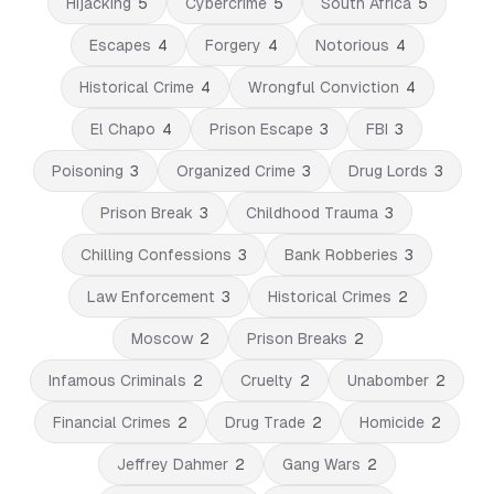
Hijacking
5
Cybercrime
5
South Africa
5
Escapes
4
Forgery
4
Notorious
4
Historical Crime
4
Wrongful Conviction
4
El Chapo
4
Prison Escape
3
FBI
3
Poisoning
3
Organized Crime
3
Drug Lords
3
Prison Break
3
Childhood Trauma
3
Chilling Confessions
3
Bank Robberies
3
Law Enforcement
3
Historical Crimes
2
Moscow
2
Prison Breaks
2
Infamous Criminals
2
Cruelty
2
Unabomber
2
Financial Crimes
2
Drug Trade
2
Homicide
2
Jeffrey Dahmer
2
Gang Wars
2