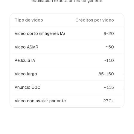
estimación exacta antes de generar.
Tipo de video
Créditos por video
I
Video corto (imágenes IA)
8-20
Video ASMR
~50
Película IA
~110
Video largo
85-150
No in
Anuncio UGC
~115
No in
Video con avatar parlante
270+