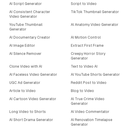
AI Script Generator
Script to Video
AI Consistent Character
TikTok Thumbnail Generator
Video Generator
YouTube Thumbnail
AI Anatomy Video Generator
Generator
AI Documentary Creator
AI Motion Control
AI Image Editor
Extract First Frame
AI Silence Remover
Creepy Horror Story
Generator
Clone Video with AI
Text to Video AI
AI Faceless Video Generator
AI YouTube Shorts Generator
UGC Ad Generator
Reddit Post to Video
Article to Video
Blog to Video
AI Cartoon Video Generator
AI True Crime Video
Generator
Long Video to Shorts
AI Video Commentator
AI Short Drama Generator
AI Renovation Timelapse
Generator