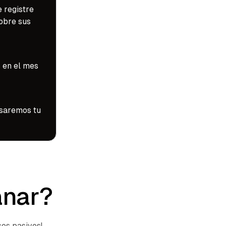
 registre
obre sus
 en el mes
esaremos tu
anar?
os pasivos!