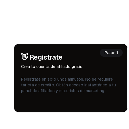
Paso
:
1
👋
Regístrate
Crea tu cuenta de afiliado gratis
Regístrate en solo unos minutos. No se requiere
tarjeta de crédito. Obtén acceso instantáneo a tu
panel de afiliados y materiales de marketing.