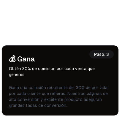
Paso
:
3
💰
Gana
Obtén 30% de comisión por cada venta que
generes
Gana una comisión recurrente del 30% de por vida
por cada cliente que refieras. Nuestras páginas de
alta conversión y excelente producto aseguran
grandes tasas de conversión.