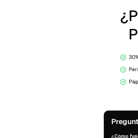
¿P
P
30%
Perí
Pág
Pregunt
¿Cómo func