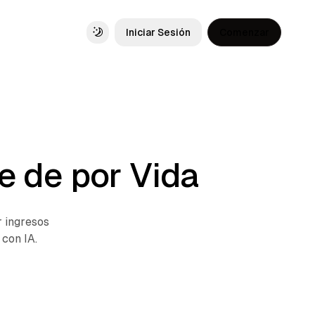
Iniciar Sesión
Comenzar
Toggle theme
e de por Vida
r ingresos
con IA.