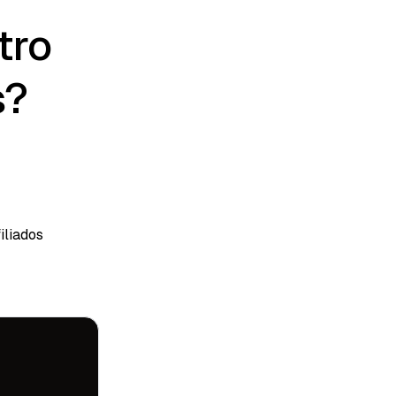
tro
s?
iliados