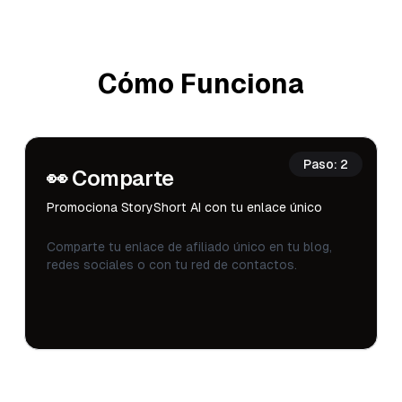
Cómo Funciona
Paso
:
2
👀
Comparte
Promociona StoryShort AI con tu enlace único
Comparte tu enlace de afiliado único en tu blog,
redes sociales o con tu red de contactos.