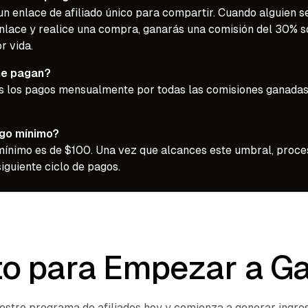
n enlace de afiliado único para compartir. Cuando alguien se
nlace y realice una compra, ganarás una comisión del 30% s
r vida.
e pagan?
 los pagos mensualmente por todas las comisiones ganadas
go mínimo?
 mínimo es de $100. Una vez que alcances este umbral, proc
siguiente ciclo de pagos.
to para Empezar a G
uestro programa de afiliados hoy y comienza a generar ingres