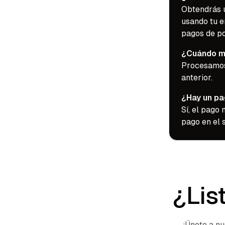
Obtendrás u
usando tu e
pagos de po
¿Cuándo m
Procesamos
anterior.
¿Hay un pa
Sí, el pago
pago en el 
¿Lis
¡Únete a n