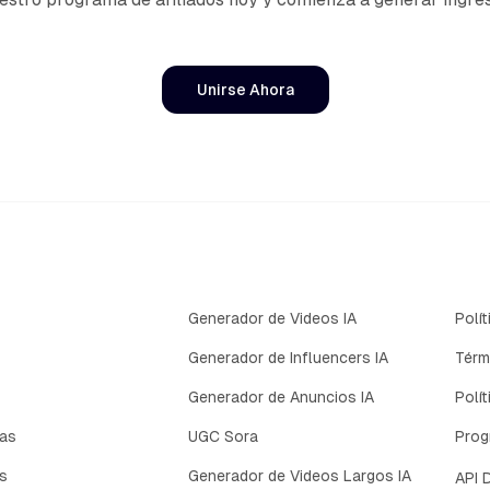
Unirse Ahora
Generador de Videos IA
Polí
Generador de Influencers IA
Térm
Generador de Anuncios IA
Polí
tas
UGC Sora
Prog
as
Generador de Videos Largos IA
API 