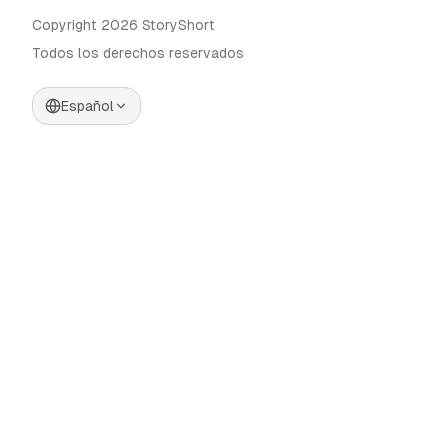
Copyright 2026 StoryShort
Todos los derechos reservados
Español
Precios
Generador de Videos IA
Blog
Generador de Influencers IA
Contacto
Generador de Anuncios IA
Herramientas
UGC Sora
Alternativas
Generador de Videos Largos
IA
Comunidad
Editor de Imágenes IA
Categories
Control de Movimiento
Automate AI UGC