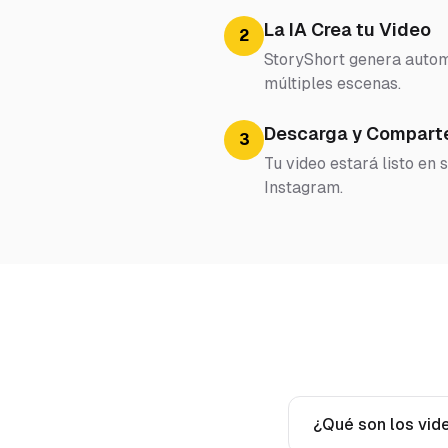
La IA Crea tu Video
2
StoryShort genera automá
múltiples escenas.
Descarga y Compart
3
Tu video estará listo en
Instagram.
¿Qué son los vid