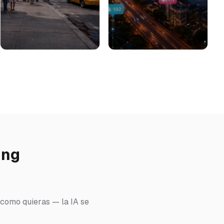
ing
 como quieras — la IA se