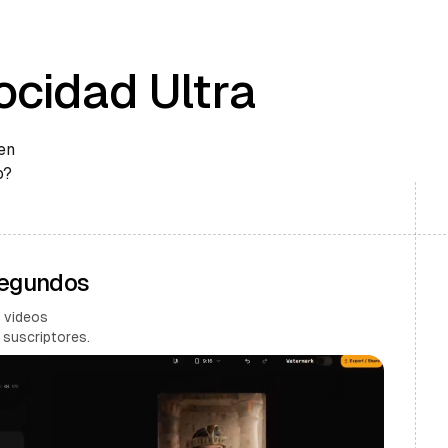
ocidad Ultra
en
o?
Segundos
 videos
 suscriptores.