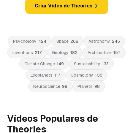
Criar Vídeo de Theories
Psychology
424
Space
268
Astronomy
245
Inventions
217
Geology
182
Architecture
157
Climate Change
149
Sustainability
133
Exoplanets
117
Cosmology
106
Neuroscience
98
Planets
98
Vídeos Populares de
Theories