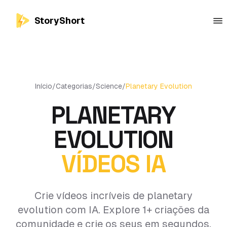
StoryShort
Início
/
Categorias
/
Science
/
Planetary Evolution
PLANETARY
EVOLUTION
VÍDEOS IA
Crie vídeos incríveis de planetary
evolution com IA. Explore 1+ criações da
comunidade e crie os seus em segundos.