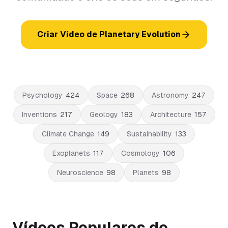
Criar Vídeo de Planetary Evolution
Psychology
424
Space
268
Astronomy
247
Inventions
217
Geology
183
Architecture
157
Climate Change
149
Sustainability
133
Exoplanets
117
Cosmology
106
Neuroscience
98
Planets
98
Vídeos Populares de