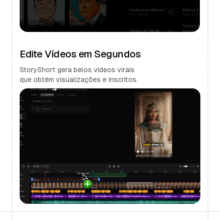
Edite Vídeos em Segundos
StoryShort gera belos vídeos virais
que obtêm visualizações e inscritos.