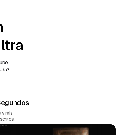
m
ltra
Tube
edo?
 Segundos
 virais
scritos.