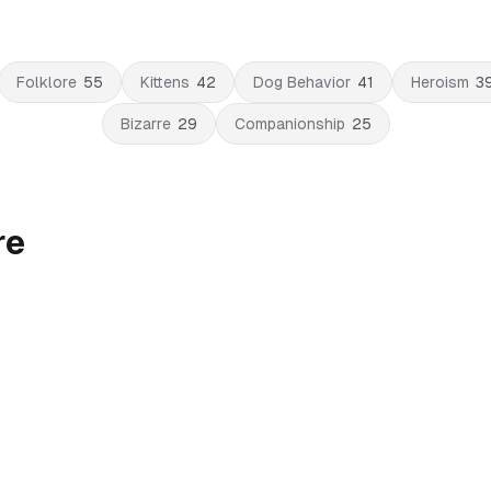
Folklore
55
Kittens
42
Dog Behavior
41
Heroism
3
Bizarre
29
Companionship
25
re