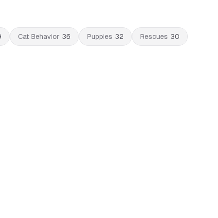
9
Cat Behavior
36
Puppies
32
Rescues
30