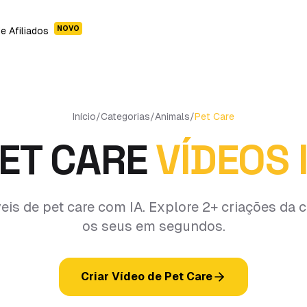
NOVO
e Afiliados
Início
/
Categorias
/
Animals
/
Pet Care
ET CARE
VÍDEOS 
veis de pet care com IA. Explore 2+ criações da
os seus em segundos.
Criar Vídeo de Pet Care