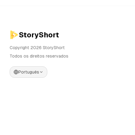
StoryShort
Copyright 2026 StoryShort
Todos os direitos reservados
Português
Preços
Gerador de Vídeos IA
Blog
Gerador de Influenciadores
IA
Contato
Gerador de Anúncios IA
Ferramentas
UGC Sora