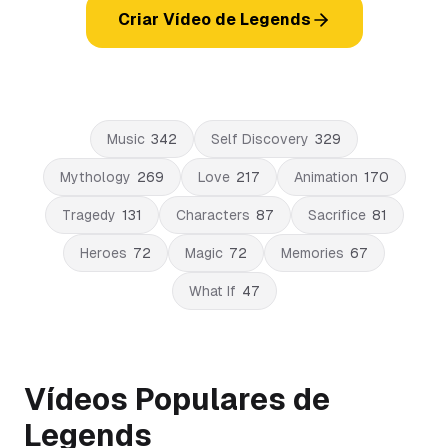
Criar Vídeo de Legends
Music
342
Self Discovery
329
Mythology
269
Love
217
Animation
170
Tragedy
131
Characters
87
Sacrifice
81
Heroes
72
Magic
72
Memories
67
What If
47
Vídeos Populares de
Legends