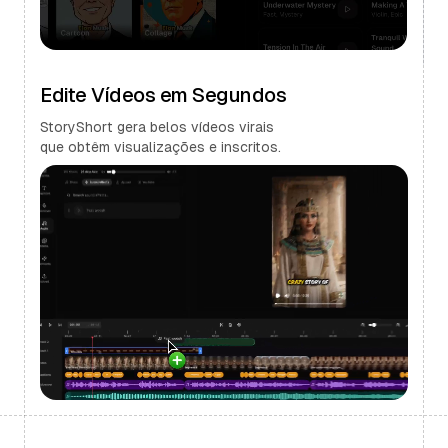
Edite Vídeos em Segundos
StoryShort gera belos vídeos virais
que obtêm visualizações e inscritos.