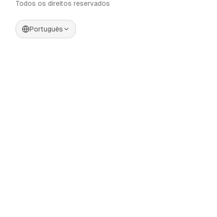
Todos os direitos reservados
Português
Preços
Gerador de Vídeos IA
Blog
Gerador de Influenciadores
IA
Contato
Gerador de Anúncios IA
Ferramentas
UGC Sora
Alternativas
Gerador de Vídeos Longos
Comunidade
IA
Categories
Editor de Imagens IA
Controle de Movimento
Automate AI UGC
AI Caption Generator