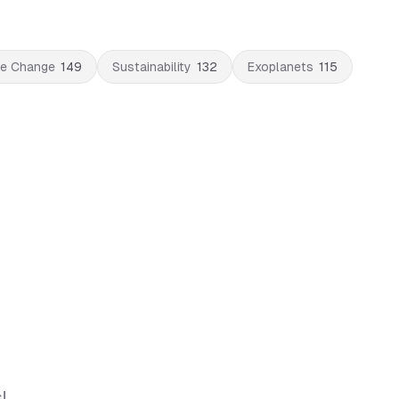
te Change
149
Sustainability
132
Exoplanets
115
!