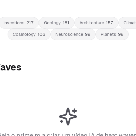
Inventions
217
Geology
181
Architecture
157
Clima
Cosmology
106
Neuroscience
98
Planets
98
Waves
Seja o primeiro a criar um vídeo IA de heat waves