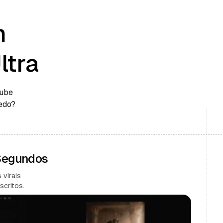
m
ltra
Tube
edo?
 Segundos
 virais
scritos.