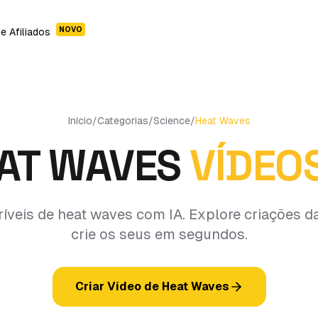
NOVO
e Afiliados
Início
/
Categorias
/
Science
/
Heat Waves
AT WAVES
VÍDEOS
críveis de heat waves com IA. Explore criações 
crie os seus em segundos.
Criar Vídeo de Heat Waves