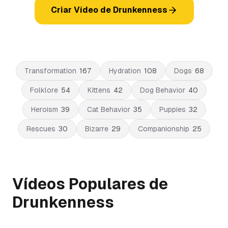
Criar Vídeo de Drunkenness
Transformation
167
Hydration
108
Dogs
68
Folklore
54
Kittens
42
Dog Behavior
40
Heroism
39
Cat Behavior
35
Puppies
32
Rescues
30
Bizarre
29
Companionship
25
Vídeos Populares de
Drunkenness