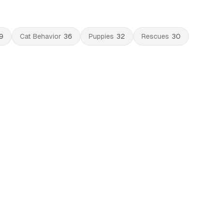
9
Cat Behavior
36
Puppies
32
Rescues
30