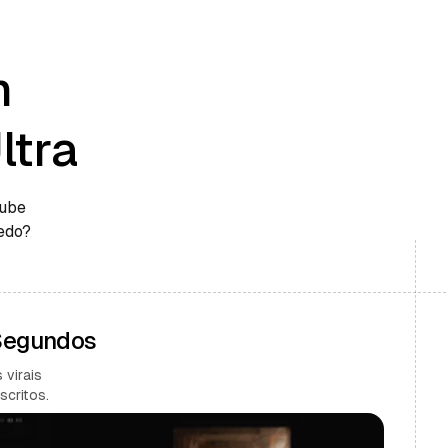
m
ltra
Tube
edo?
 Segundos
 virais
scritos.