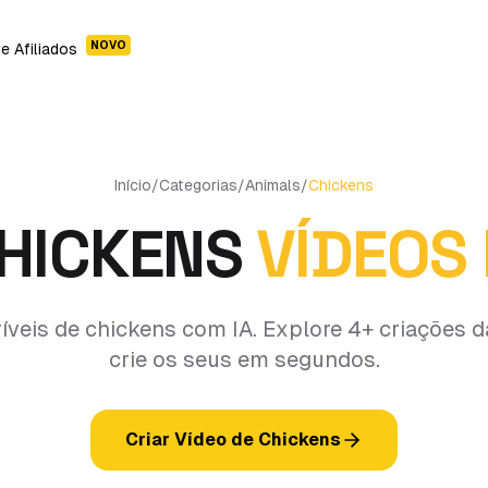
NOVO
e Afiliados
Início
/
Categorias
/
Animals
/
Chickens
HICKENS
VÍDEOS 
ríveis de chickens com IA. Explore 4+ criações
crie os seus em segundos.
Criar Vídeo de Chickens