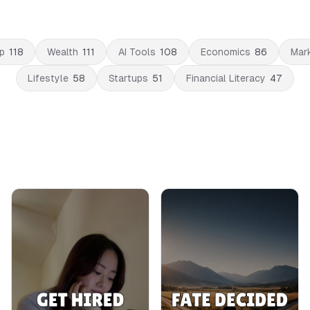
p
118
Wealth
111
AI Tools
108
Economics
86
Mark
Lifestyle
58
Startups
51
Financial Literacy
47