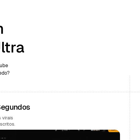
m
ltra
Tube
edo?
 Segundos
 virais
scritos.