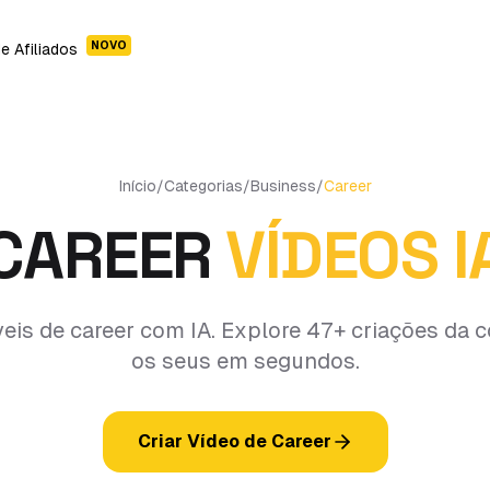
NOVO
e Afiliados
Início
/
Categorias
/
Business
/
Career
CAREER
VÍDEOS I
íveis de career com IA. Explore 47+ criações da 
os seus em segundos.
Criar Vídeo de Career