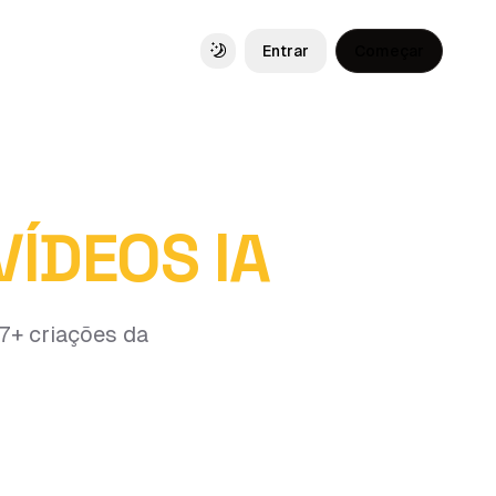
Entrar
Começar
Toggle theme
VÍDEOS IA
17+ criações da