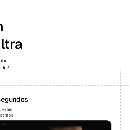
m
ltra
Tube
edo?
 Segundos
 virais
scritos.