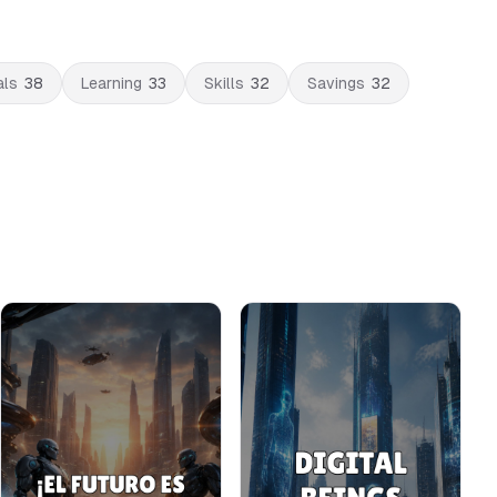
als
38
Learning
33
Skills
32
Savings
32