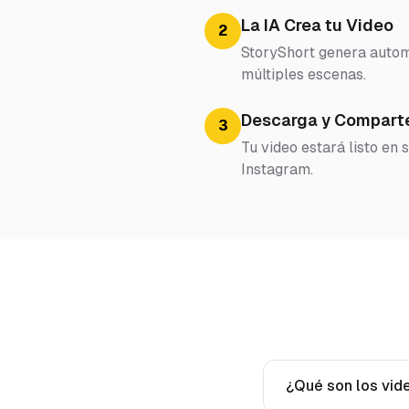
La IA Crea tu Video
2
StoryShort genera automá
múltiples escenas.
Descarga y Compart
3
Tu video estará listo en
Instagram.
¿Qué son los vid