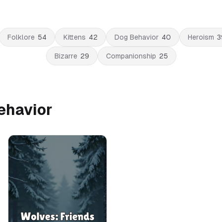
Folklore
54
Kittens
42
Dog Behavior
40
Heroism
3
Bizarre
29
Companionship
25
ehavior