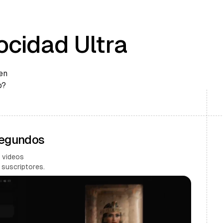
ocidad Ultra
en
o?
Segundos
 videos
 suscriptores.