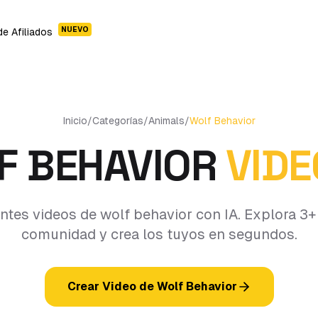
NUEVO
e Afiliados
Inicio
/
Categorías
/
Animals
/
Wolf Behavior
F BEHAVIOR
VIDE
tes videos de wolf behavior con IA. Explora 3+
comunidad y crea los tuyos en segundos.
Crear Video de Wolf Behavior