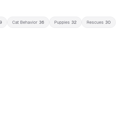
9
Cat Behavior
36
Puppies
32
Rescues
30