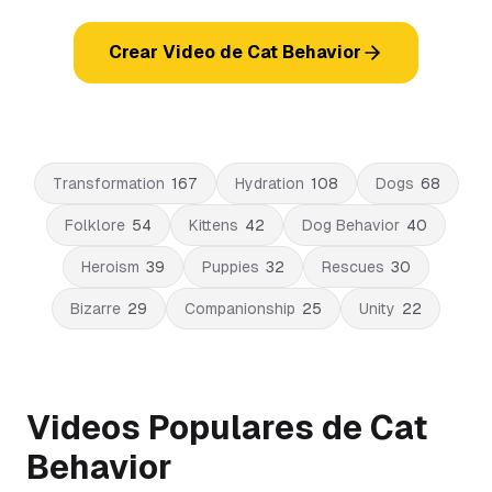
Crear Video de Cat Behavior
Transformation
167
Hydration
108
Dogs
68
Folklore
54
Kittens
42
Dog Behavior
40
Heroism
39
Puppies
32
Rescues
30
Bizarre
29
Companionship
25
Unity
22
Videos Populares de Cat
Behavior