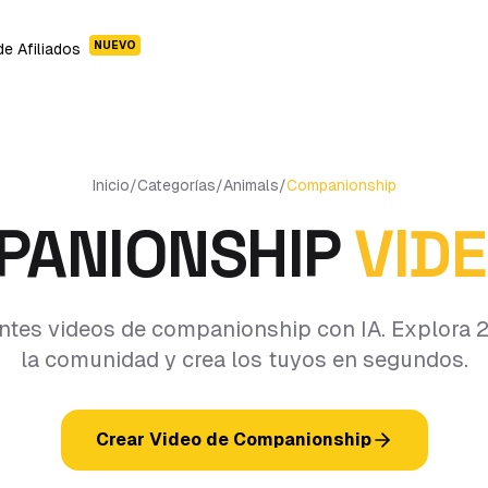
NUEVO
e Afiliados
Inicio
/
Categorías
/
Animals
/
Companionship
PANIONSHIP
VIDE
ntes videos de companionship con IA. Explora 2
la comunidad y crea los tuyos en segundos.
Crear Video de Companionship