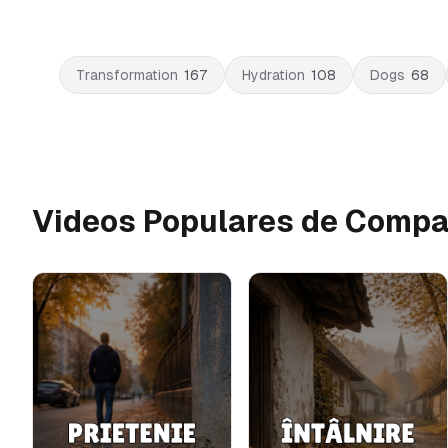
Transformation
167
Hydration
108
Dogs
68
Videos Populares de Compa