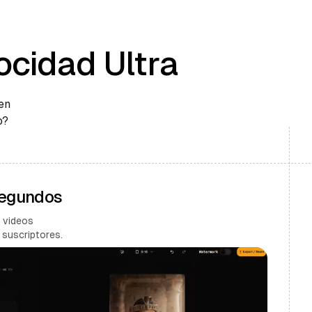
ocidad Ultra
en
o?
Segundos
 videos
 suscriptores.