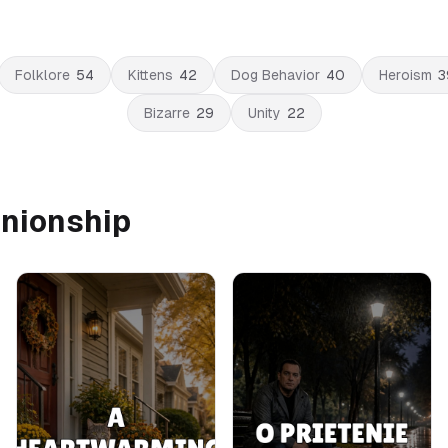
Folklore
54
Kittens
42
Dog Behavior
40
Heroism
3
Bizarre
29
Unity
22
nionship