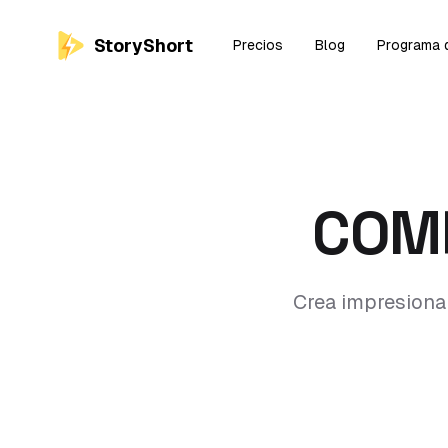
StoryShort
Precios
Blog
Programa d
COM
Crea impresiona