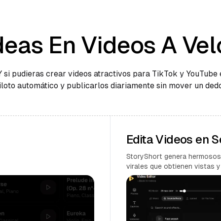
deas En Videos A Vel
Y si pudieras crear videos atractivos para TikTok y YouTube 
iloto automático y publicarlos diariamente sin mover un ded
Edita Videos en 
StoryShort genera hermosos
virales que obtienen vistas y