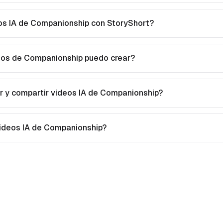
s IA de Companionship con StoryShort?
eos de Companionship puedo crear?
 y compartir videos IA de Companionship?
videos IA de Companionship?