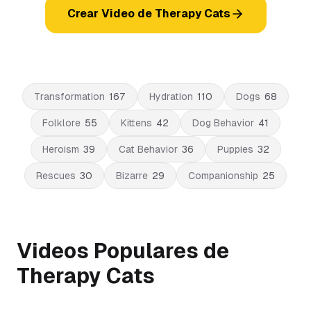
Crear Video de Therapy Cats
Transformation
167
Hydration
110
Dogs
68
Folklore
55
Kittens
42
Dog Behavior
41
Heroism
39
Cat Behavior
36
Puppies
32
Rescues
30
Bizarre
29
Companionship
25
Videos Populares de
Therapy Cats