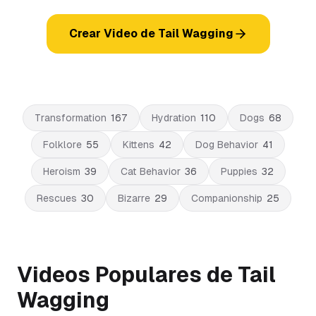
Crear Video de Tail Wagging
Transformation
167
Hydration
110
Dogs
68
Folklore
55
Kittens
42
Dog Behavior
41
Heroism
39
Cat Behavior
36
Puppies
32
Rescues
30
Bizarre
29
Companionship
25
Videos Populares de Tail
Wagging