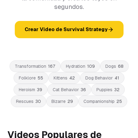
segundos.
Crear Video de Survival Strategy
Transformation
167
Hydration
109
Dogs
68
Folklore
55
Kittens
42
Dog Behavior
41
Heroism
39
Cat Behavior
36
Puppies
32
Rescues
30
Bizarre
29
Companionship
25
Videos Populares de