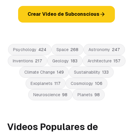
Crear Video de Subconscious
Psychology
424
Space
268
Astronomy
247
Inventions
217
Geology
183
Architecture
157
Climate Change
149
Sustainability
133
Exoplanets
117
Cosmology
106
Neuroscience
98
Planets
98
Videos Populares de