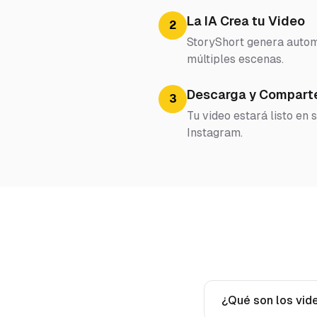
La IA Crea tu Video
2
StoryShort genera automá
múltiples escenas.
Descarga y Compart
3
Tu video estará listo en
Instagram.
¿Qué son los vid