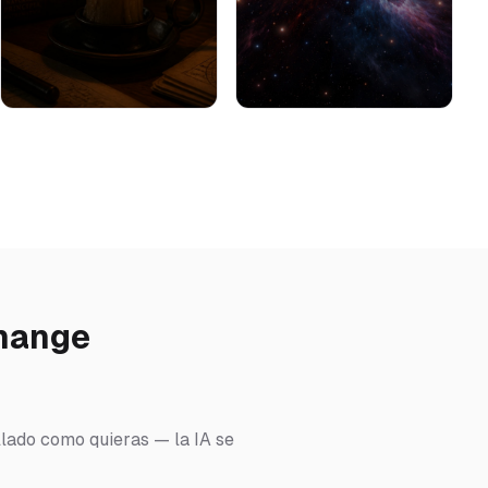
Change
llado como quieras — la IA se