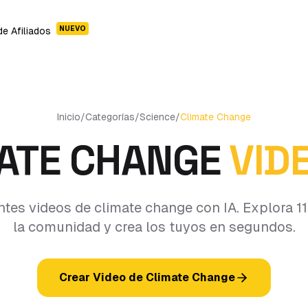
NUEVO
e Afiliados
Inicio
/
Categorías
/
Science
/
Climate Change
ATE CHANGE
VIDE
tes videos de climate change con IA. Explora 1
la comunidad y crea los tuyos en segundos.
Crear Video de Climate Change