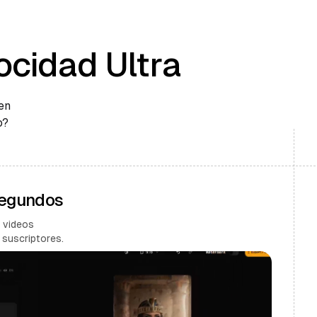
ocidad Ultra
en
o?
Segundos
 videos
 suscriptores.