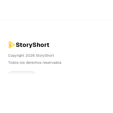
StoryShort
Copyright 2026 StoryShort
Todos los derechos reservados
Español
Precios
Generador de Videos IA
Blog
Generador de Influencers IA