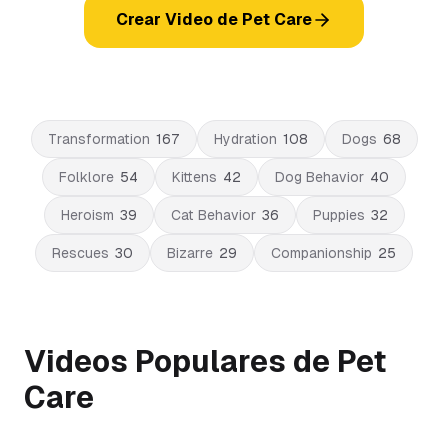
Crear Video de Pet Care
Transformation
167
Hydration
108
Dogs
68
Folklore
54
Kittens
42
Dog Behavior
40
Heroism
39
Cat Behavior
36
Puppies
32
Rescues
30
Bizarre
29
Companionship
25
Videos Populares de Pet
Care