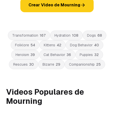
Crear Video de Mourning
Transformation
167
Hydration
108
Dogs
68
Folklore
54
Kittens
42
Dog Behavior
40
Heroism
39
Cat Behavior
36
Puppies
32
Rescues
30
Bizarre
29
Companionship
25
Videos Populares de
Mourning