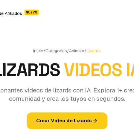
NUEVO
e Afiliados
Inicio
/
Categorías
/
Animals
/
Lizards
LIZARDS
VIDEOS I
onantes videos de lizards con IA. Explora 1+ cre
comunidad y crea los tuyos en segundos.
Crear Video de Lizards