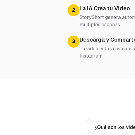
La IA Crea tu Video
2
StoryShort genera automá
múltiples escenas.
Descarga y Compart
3
Tu video estará listo en
Instagram.
¿Qué son los vide