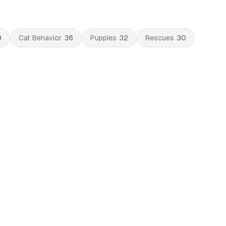
9
Cat Behavior
36
Puppies
32
Rescues
30