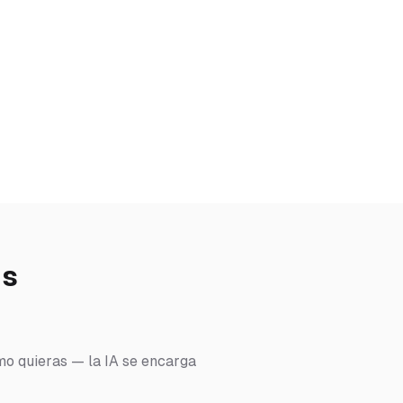
ds
omo quieras — la IA se encarga