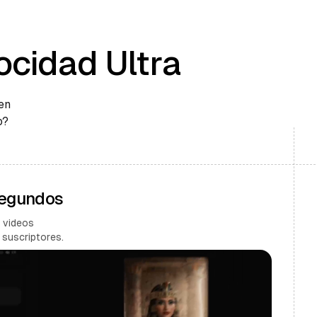
ocidad Ultra
en
o?
Segundos
 videos
 suscriptores.