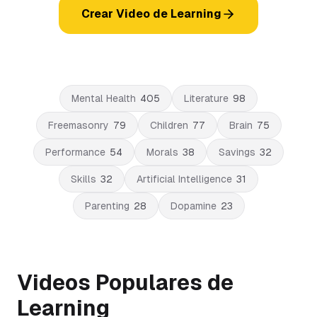
Crear Video de Learning
Mental Health
405
Literature
98
Freemasonry
79
Children
77
Brain
75
Performance
54
Morals
38
Savings
32
Skills
32
Artificial Intelligence
31
Parenting
28
Dopamine
23
Videos Populares de
Learning