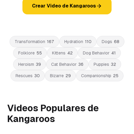
Crear Video de Kangaroos
Transformation
167
Hydration
110
Dogs
68
Folklore
55
Kittens
42
Dog Behavior
41
Heroism
39
Cat Behavior
36
Puppies
32
Rescues
30
Bizarre
29
Companionship
25
Videos Populares de
Kangaroos