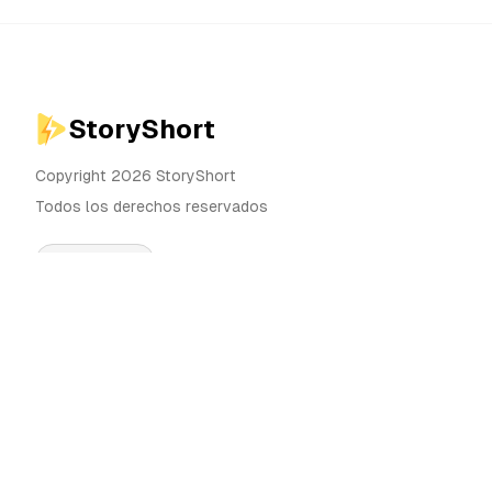
StoryShort
Copyright 2026 StoryShort
Todos los derechos reservados
Español
Precios
Generador de Videos IA
Blog
Generador de Influencers IA
Contacto
Generador de Anuncios IA
Herramientas
UGC Sora