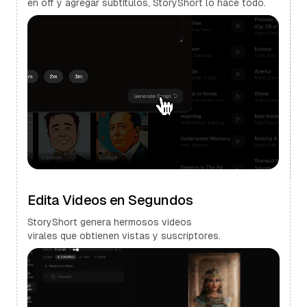
en off y agregar subtítulos, StoryShort lo hace todo.
Edita Videos en Segundos
StoryShort genera hermosos videos
virales que obtienen vistas y suscriptores.