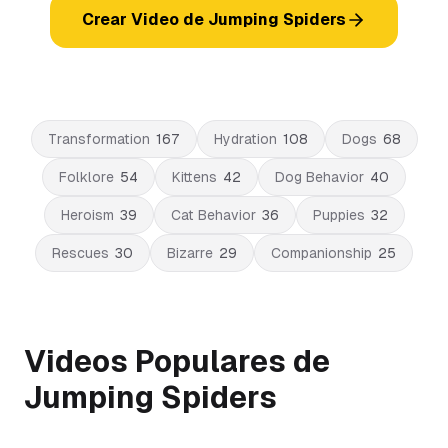
Crear Video de Jumping Spiders
Transformation
167
Hydration
108
Dogs
68
Folklore
54
Kittens
42
Dog Behavior
40
Heroism
39
Cat Behavior
36
Puppies
32
Rescues
30
Bizarre
29
Companionship
25
Videos Populares de
Jumping Spiders