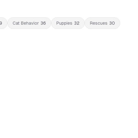
9
Cat Behavior
36
Puppies
32
Rescues
30