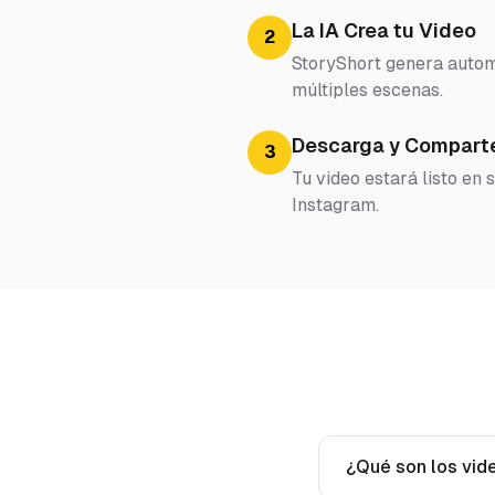
La IA Crea tu Video
2
StoryShort genera automá
múltiples escenas.
Descarga y Compart
3
Tu video estará listo en
Instagram.
¿Qué son los vide