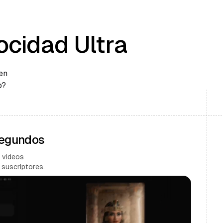
ocidad Ultra
en
o?
Segundos
 videos
 suscriptores.