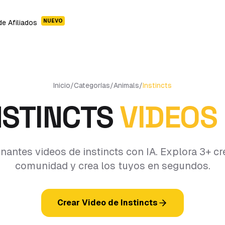
NUEVO
e Afiliados
Inicio
/
Categorías
/
Animals
/
Instincts
NSTINCTS
VIDEOS 
nantes videos de instincts con IA. Explora 3+ cr
comunidad y crea los tuyos en segundos.
Crear Video de Instincts