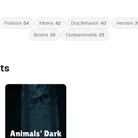
Folklore
54
Kittens
42
Dog Behavior
40
Heroism
3
Bizarre
29
Companionship
25
cts