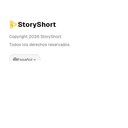
StoryShort
Copyright 2026 StoryShort
Todos los derechos reservados
Español
Precios
Generador de Videos IA
Blog
Generador de Influencers IA
Contacto
Generador de Anuncios IA
Herramientas
UGC Sora
Alternativas
Generador de Videos Largos
IA