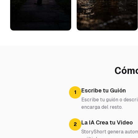
Cómo
Escribe tu Guión
1
Escribe tu guión o descr
encarga del resto.
La IA Crea tu Video
2
StoryShort genera automá