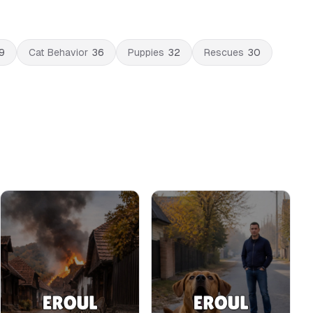
9
Cat Behavior
36
Puppies
32
Rescues
30