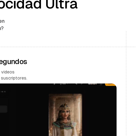
ocidad Ultra
en
o?
Segundos
 videos
 suscriptores.