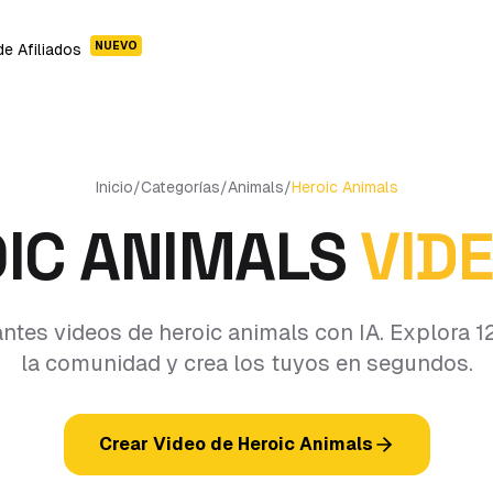
NUEVO
e Afiliados
Inicio
/
Categorías
/
Animals
/
Heroic Animals
IC ANIMALS
VIDE
ntes videos de heroic animals con IA. Explora 1
la comunidad y crea los tuyos en segundos.
Crear Video de Heroic Animals