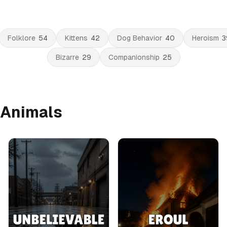
Folklore
54
Kittens
42
Dog Behavior
40
Heroism
3
Bizarre
29
Companionship
25
 Animals