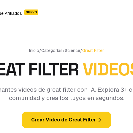
NUEVO
e Afiliados
Inicio
/
Categorías
/
Science
/
Great Filter
EAT FILTER
VIDEO
antes videos de great filter con IA. Explora 3+ c
comunidad y crea los tuyos en segundos.
Crear Video de Great Filter