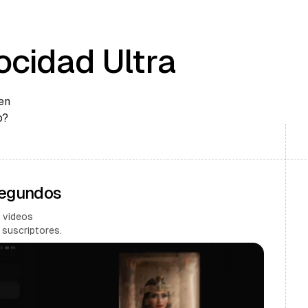
ocidad Ultra
en
o?
Segundos
 videos
 suscriptores.