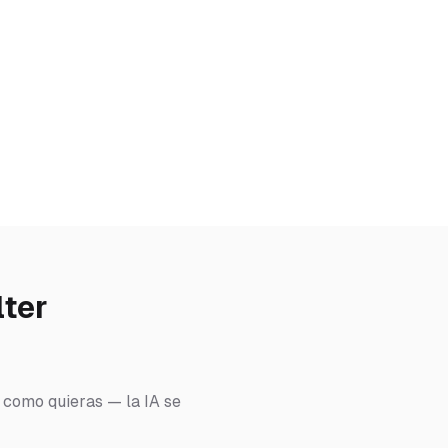
lter
o como quieras — la IA se