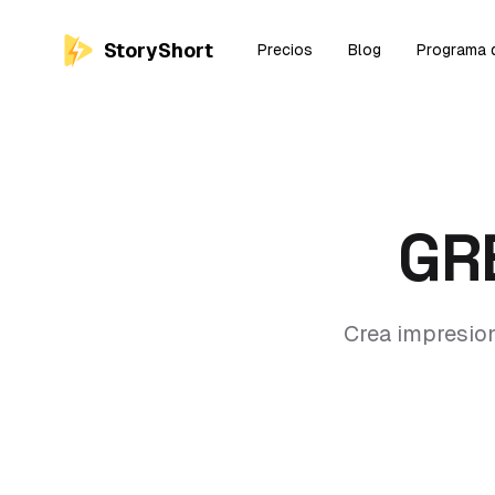
StoryShort
Precios
Blog
Programa d
GR
Crea impresion