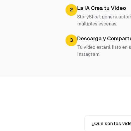
La IA Crea tu Video
2
StoryShort genera automá
múltiples escenas.
Descarga y Compart
3
Tu video estará listo en
Instagram.
¿Qué son los vide